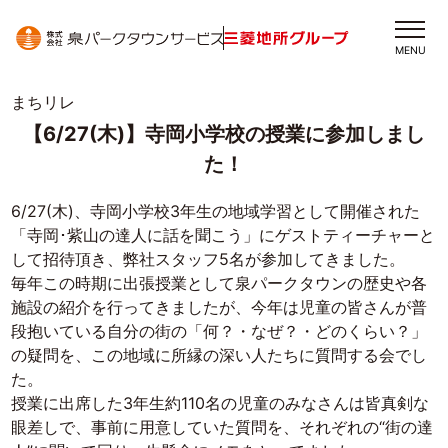
MENU
まちリレ
【6/27(木)】寺岡小学校の授業に参加しまし
た！
6/27(木)、寺岡小学校3年生の地域学習として開催された
「寺岡･紫山の達人に話を聞こう」にゲストティーチャーと
して招待頂き、弊社スタッフ5名が参加してきました。
毎年この時期に出張授業として泉パークタウンの歴史や各
施設の紹介を行ってきましたが、今年は児童の皆さんが普
段抱いている自分の街の「何？・なぜ？・どのくらい？」
の疑問を、この地域に所縁の深い人たちに質問する会でし
た。
授業に出席した3年生約110名の児童のみなさんは皆真剣な
眼差しで、事前に用意していた質問を、それぞれの“街の達