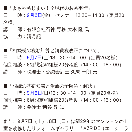
■「よもや墓じまい！？現代のお墓事情」
日 時：
9月6日
(金) セミナー 13:30～14:30（定員20
名様）
講 師：有限会社石神 専務 大本 隆 氏
協 力：清月記
■「相続税の税額計算と消費税改正について」
日 時：
9月7日
(土)
13：30～14：00（定員20名様）
個別相談：6組限定※1組様20分程度（14：00～16：00）
講 師：税理士・公認会計士 久馬 一朗 氏
■「相続の基礎知識と
争族
の予防策・解決」
日 時：
9月8日
(日)13：30～14：00（定員20名様）
個別相談：6組限定※1組様20分程度（14：00～16：00）
講 師：弁護士 穂谷 昇 氏
また、9月7日（土）､8日（日）は築29年のマンションの1
室を改修したリフォームギャラリー「AZRIDE（エージーラ