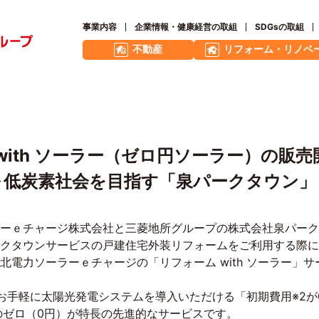
事業内容
企業情報・健康経営の取組
SDGsの取組
不動産
リフォーム・リノベ
with ソーラー（ゼロ円ソーラー）の販
～低炭素社会を目指す「泉パークタウン」
ーｅチャージ株式会社と三菱地所グループの株式会社泉パーク
クタウンサービスの戸建住宅外装リフォームをご利用する際に
北電力ソーラーｅチャージの「リフォーム
with
ソーラー」サ
お手軽に太陽光発電システムを導入いただける「初期費用
※
2
が
のゼロ（
0
円）が特長の先進的なサービスです。