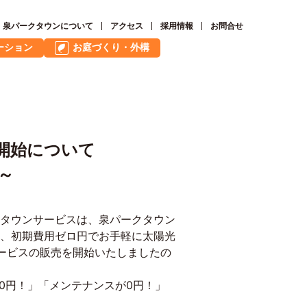
泉パークタウンについて
アクセス
採用情報
お問合せ
ーション
お庭づくり・外構
売開始について
～
タウンサービスは、泉パークタウン
、初期費用ゼロ円でお手軽に太陽光
ービスの販売を開始いたしましたの
0
円！」「メンテナンスが
0
円！」